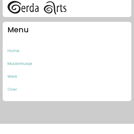
Menu
Home
Muizenhuisje
Werk
Over