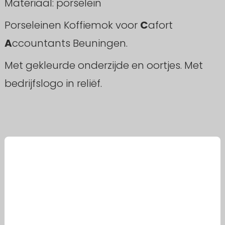
Materiaal: porselein
Porseleinen Koffiemok voor
C
afort
A
ccountants Beuningen.
Met gekleurde onderzijde en oortjes. Met
bedrijfslogo in reliëf.